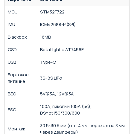
MCU
STM32F722
IMU
ICM42688-P (SPI)
Blackbox
16MB
OSD
Betaflight с AT7456E
USB
Type-C
Бортовое
3S–8S LiPo
питание
BEC
5V@3A, 12V@3A
100A, пиковый 105A (5c),
ESC
DShot150/300/600
30.5×30.5 мм (отв. 4 мм, переход на 3 мм
Монтаж
через демпферы)