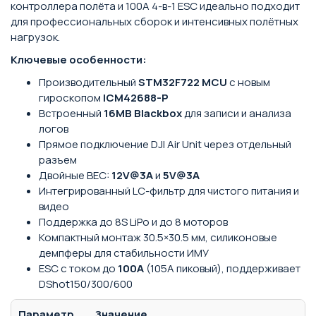
контроллера полёта и 100A 4-в-1 ESC идеально подходит
для профессиональных сборок и интенсивных полётных
нагрузок.
Ключевые особенности:
Производительный
STM32F722 MCU
с новым
гироскопом
ICM42688-P
Встроенный
16MB Blackbox
для записи и анализа
логов
Прямое подключение DJI Air Unit через отдельный
разъем
Двойные BEC:
12V@3A
и
5V@3A
Интегрированный LC-фильтр для чистого питания и
видео
Поддержка до 8S LiPo и до 8 моторов
Компактный монтаж 30.5×30.5 мм, силиконовые
демпферы для стабильности ИМУ
ESC с током до
100A
(105A пиковый), поддерживает
DShot150/300/600
Параметр
Значение