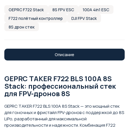
GEPRC F722 Stack
8S FPV ESC
100A 4in1 ESC
F722 полётный контроллер
DJI FPV Stack
8S дрон стек
Описание
GEPRC TAKER F722 BLS 100A 8S
Stack: профессиональный стек
для FPV-дронов 8S
GEPRC TAKER F722 BLS 100A 8S Stack — это мощный стек
для гоночных и фристайл FPV-дронов с поддержкой до 8S
LiPo, разработанный для максимальной
производительности и надежности. Комбинация F722